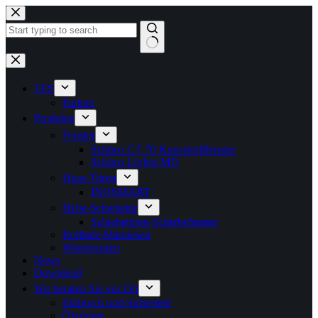
Zum
Inhalt
springen
Keine
Ergebnisse
TFS
Partner
Produkte
Fenster
Schüco CT 70 Kunststofffenster
Schüco LivIng MD
Haus-Türen
INOSMART
Hebe-Schiebetür
Schiebetüren-Schiebefenster
Rolllade-Markiesen
Wintergarten
News
Download
Wir beraten Sie vor Ort
Einbruch und Sicherheit
Ökologie