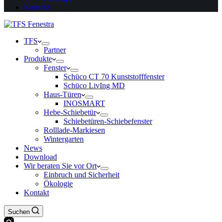
Kontakt
TFS
Partner
Produkte
Fenster
Schüco CT 70 Kunststofffenster
Schüco LivIng MD
Haus-Türen
INOSMART
Hebe-Schiebetür
Schiebetüren-Schiebefenster
Rolllade-Markiesen
Wintergarten
News
Download
Wir beraten Sie vor Ort
Einbruch und Sicherheit
Ökologie
Kontakt
Suchen