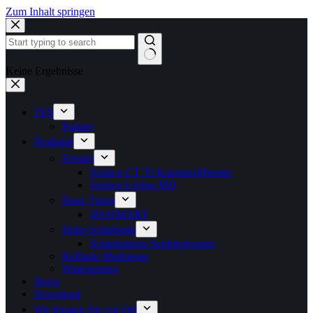
Zum Inhalt springen
Keine Ergebnisse
TFS
Partner
Produkte
Fenster
Schüco CT 70 Kunststofffenster
Schüco LivIng MD
Haus-Türen
INOSMART
Hebe-Schiebetür
Schiebetüren-Schiebefenster
Rolllade-Markiesen
Wintergarten
News
Download
Wir beraten Sie vor Ort