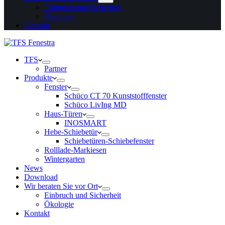
Einbruch und Sicherheit
Ökologie
Kontakt
TFS
Partner
Produkte
Fenster
Schüco CT 70 Kunststofffenster
Schüco LivIng MD
Haus-Türen
INOSMART
Hebe-Schiebetür
Schiebetüren-Schiebefenster
Rolllade-Markiesen
Wintergarten
News
Download
Wir beraten Sie vor Ort
Einbruch und Sicherheit
Ökologie
Kontakt