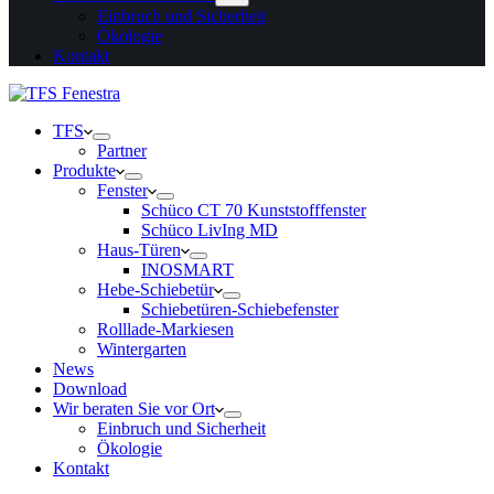
Einbruch und Sicherheit
Ökologie
Kontakt
TFS
Partner
Produkte
Fenster
Schüco CT 70 Kunststofffenster
Schüco LivIng MD
Haus-Türen
INOSMART
Hebe-Schiebetür
Schiebetüren-Schiebefenster
Rolllade-Markiesen
Wintergarten
News
Download
Wir beraten Sie vor Ort
Einbruch und Sicherheit
Ökologie
Kontakt