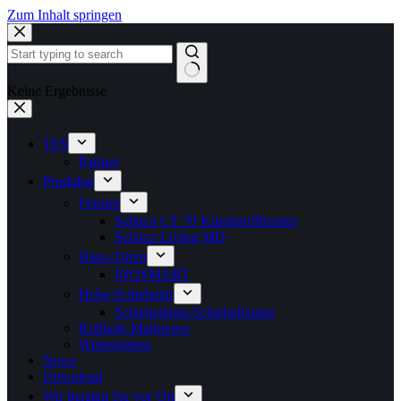
Zum Inhalt springen
Keine Ergebnisse
TFS
Partner
Produkte
Fenster
Schüco CT 70 Kunststofffenster
Schüco LivIng MD
Haus-Türen
INOSMART
Hebe-Schiebetür
Schiebetüren-Schiebefenster
Rolllade-Markiesen
Wintergarten
News
Download
Wir beraten Sie vor Ort