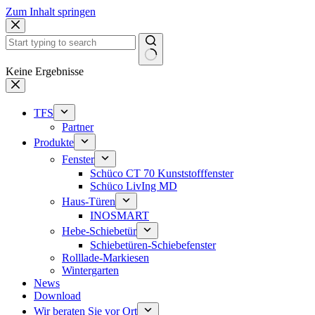
Zum Inhalt springen
Keine Ergebnisse
TFS
Partner
Produkte
Fenster
Schüco CT 70 Kunststofffenster
Schüco LivIng MD
Haus-Türen
INOSMART
Hebe-Schiebetür
Schiebetüren-Schiebefenster
Rolllade-Markiesen
Wintergarten
News
Download
Wir beraten Sie vor Ort