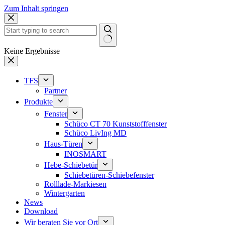
Zum Inhalt springen
Keine Ergebnisse
TFS
Partner
Produkte
Fenster
Schüco CT 70 Kunststofffenster
Schüco LivIng MD
Haus-Türen
INOSMART
Hebe-Schiebetür
Schiebetüren-Schiebefenster
Rolllade-Markiesen
Wintergarten
News
Download
Wir beraten Sie vor Ort