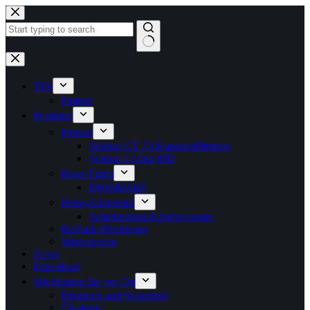
Zum
Inhalt
springen
Keine
Ergebnisse
TFS
Partner
Produkte
Fenster
Schüco CT 70 Kunststofffenster
Schüco LivIng MD
Haus-Türen
INOSMART
Hebe-Schiebetür
Schiebetüren-Schiebefenster
Rolllade-Markiesen
Wintergarten
News
Download
Wir beraten Sie vor Ort
Einbruch und Sicherheit
Ökologie