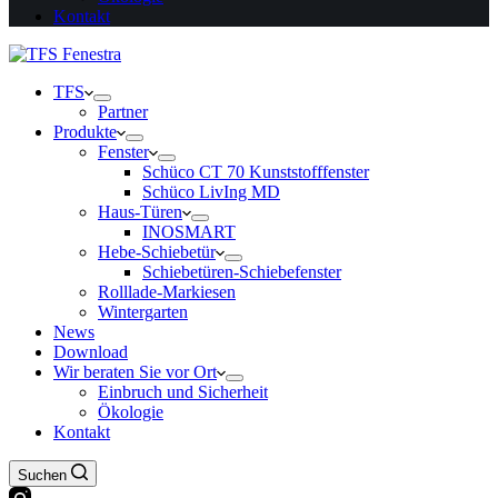
Kontakt
TFS
Partner
Produkte
Fenster
Schüco CT 70 Kunststofffenster
Schüco LivIng MD
Haus-Türen
INOSMART
Hebe-Schiebetür
Schiebetüren-Schiebefenster
Rolllade-Markiesen
Wintergarten
News
Download
Wir beraten Sie vor Ort
Einbruch und Sicherheit
Ökologie
Kontakt
Suchen