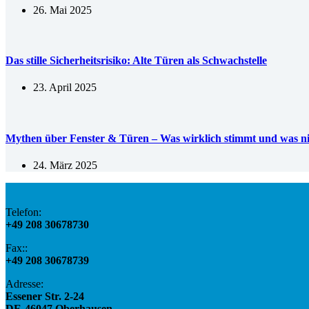
26. Mai 2025
Das stille Sicherheitsrisiko: Alte Türen als Schwachstelle
23. April 2025
Mythen über Fenster & Türen – Was wirklich stimmt und was ni
24. März 2025
Telefon:
+49 208 30678730
Fax::
+49 208 30678739
Adresse:
​Essener Str. 2-24
DE-46047 Oberhausen