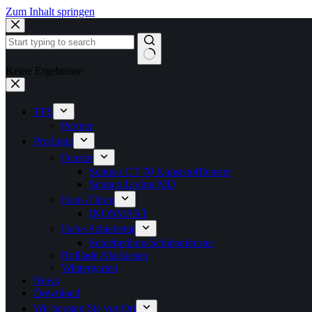
Zum Inhalt springen
Keine Ergebnisse
TFS
Partner
Produkte
Fenster
Schüco CT 70 Kunststofffenster
Schüco LivIng MD
Haus-Türen
INOSMART
Hebe-Schiebetür
Schiebetüren-Schiebefenster
Rolllade-Markiesen
Wintergarten
News
Download
Wir beraten Sie vor Ort