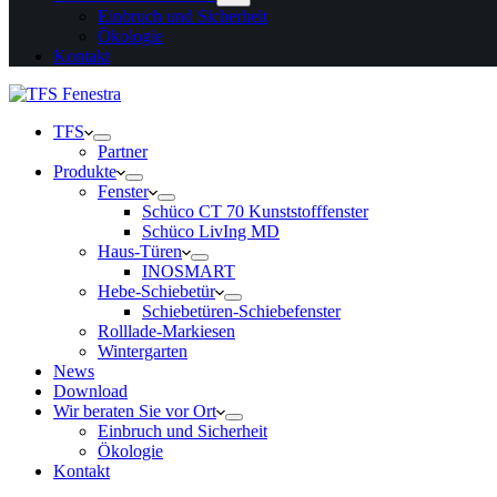
Einbruch und Sicherheit
Ökologie
Kontakt
TFS
Partner
Produkte
Fenster
Schüco CT 70 Kunststofffenster
Schüco LivIng MD
Haus-Türen
INOSMART
Hebe-Schiebetür
Schiebetüren-Schiebefenster
Rolllade-Markiesen
Wintergarten
News
Download
Wir beraten Sie vor Ort
Einbruch und Sicherheit
Ökologie
Kontakt