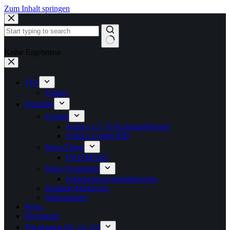
Zum Inhalt springen
Keine Ergebnisse
TFS
Partner
Produkte
Fenster
Schüco CT 70 Kunststofffenster
Schüco LivIng MD
Haus-Türen
INOSMART
Hebe-Schiebetür
Schiebetüren-Schiebefenster
Rolllade-Markiesen
Wintergarten
News
Download
Wir beraten Sie vor Ort