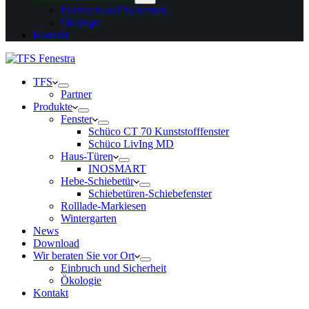
Einbruch und Sicherheit
Ökologie
Kontakt
TFS
Partner
Produkte
Fenster
Schüco CT 70 Kunststofffenster
Schüco LivIng MD
Haus-Türen
INOSMART
Hebe-Schiebetür
Schiebetüren-Schiebefenster
Rolllade-Markiesen
Wintergarten
News
Download
Wir beraten Sie vor Ort
Einbruch und Sicherheit
Ökologie
Kontakt